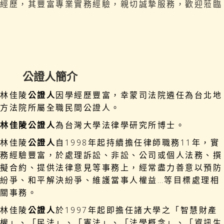
經歷，其豐富專業實務經驗，親切誠摯服務，歡迎蒞臨
公證人簡介
林佳陵
公證人
因學經歷豐富，幸蒙司法院遴任為台北地
方法院所屬全職民間公證人。
林佳陵公證人
為台灣大學法律學研究所博士。
林佳陵
公證人
自1998年起持續擔任律師職務11年，實
務經驗豐富，於處理訴訟、非訟、公司或個人法務、撰
擬合約、提供法律意見等事務上，經常盡力善意以預防
紛爭、和平解決紛爭、維護當事人權益…等目標處理相
關事務。
林佳陵
公證人
於1997年起即擔任諸大學之「智慧財產
權」、「民法」、「憲法」、「法學概念」、「資訊生